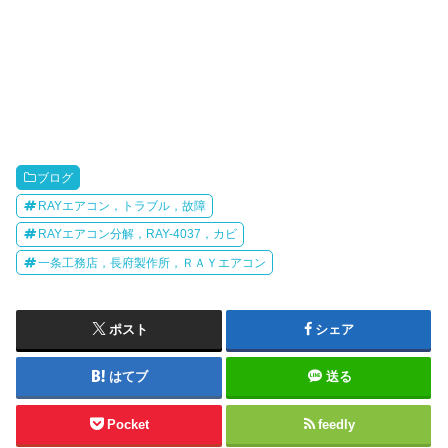
ブログ
RAYエアコン，トラブル，故障
RAYエアコン分解，RAY-4037，カビ
一条工務店，長府製作所，ＲＡＹエアコン
ポスト
シェア
はてブ
送る
Pocket
feedly