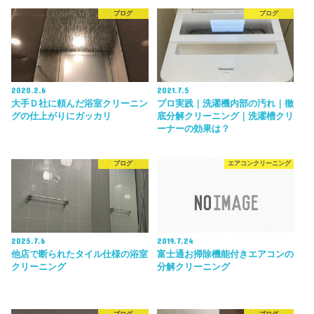
ブログ
ブログ
2020.2.6
2021.7.5
大手Ｄ社に頼んだ浴室クリーニン
プロ実践｜洗濯機内部の汚れ｜徹
グの仕上がりにガッカリ
底分解クリーニング｜洗濯槽クリ
ーナーの効果は？
ブログ
エアコンクリーニング
2025.7.6
2019.7.24
他店で断られたタイル仕様の浴室
富士通お掃除機能付きエアコンの
クリーニング
分解クリーニング
ブログ
ブログ