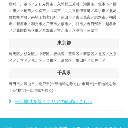
島町／川越市／ふじみ野市／入間郡三芳町／鴻巣市／北本市／桶
川市／上尾市／久喜市／白岡市／北足立郡伊奈町／幸手市／北葛
飾郡杉戸町／南埼玉郡宮代町／蓮田市／富士見市／志木市／朝霞
市／新座市／和光市／戸田市／蕨市／川口市／春日部市／越谷市
／北葛飾郡松伏町／草加市／吉川市／八潮市／三郷市
東京都
練馬区／杉並区／中野区／板橋区／豊島区／新宿区／北区／文京
区／足立区／荒川区／台東区／葛飾区／墨田区／江戸川区
千葉県
野田市／流山市／松戸市(一部地域を除く)／市川市(一部地域を除
く)／柏市(一部地域を除く)
一部地域を除くエリアの確認はこちら