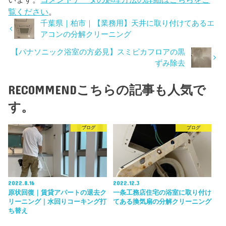
覧ください
。
千葉県｜柏市｜【業務用】天井に取り付けてあるエ
アコンの分解クリーニング
【パナソニック浴室の方必見】スミピカフロアの黒
ずみ除去
RECOMMEND
こちらの記事も人気で
す。
ブログ
ブログ
2022.8.16
2022.12.3
原状回復｜賃貸アパートの退去ク
一条工務店住宅の浴室に取り付け
リーニング｜水回りコーキング打
てある換気扇の分解クリーニング
ち替え