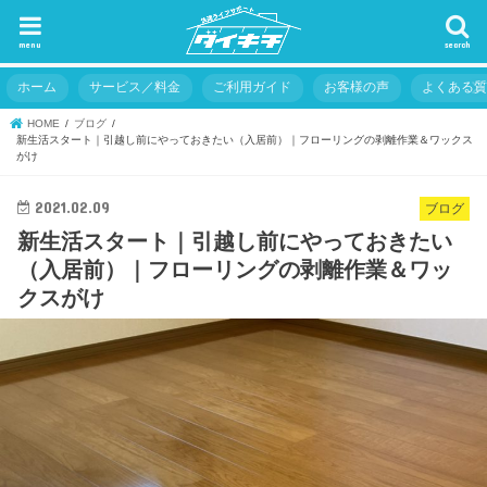
menu
search
ホーム
サービス／料金
ご利用ガイド
お客様の声
よくある
HOME
ブログ
新生活スタート｜引越し前にやっておきたい（入居前）｜フローリングの剥離作業＆ワックス
がけ
2021.02.09
ブログ
新生活スタート｜引越し前にやっておきたい
（入居前）｜フローリングの剥離作業＆ワッ
クスがけ