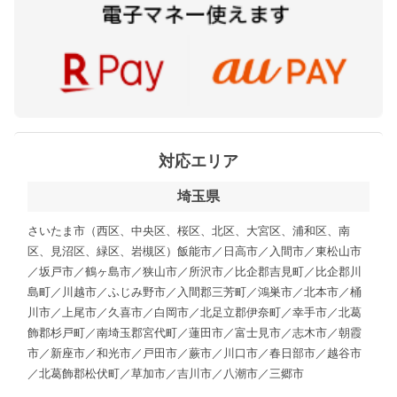
対応エリア
埼玉県
さいたま市（西区、中央区、桜区、北区、大宮区、浦和区、南
区、見沼区、緑区、岩槻区）飯能市／日高市／入間市／東松山市
／坂戸市／鶴ヶ島市／狭山市／所沢市／比企郡吉見町／比企郡川
島町／川越市／ふじみ野市／入間郡三芳町／鴻巣市／北本市／桶
川市／上尾市／久喜市／白岡市／北足立郡伊奈町／幸手市／北葛
飾郡杉戸町／南埼玉郡宮代町／蓮田市／富士見市／志木市／朝霞
市／新座市／和光市／戸田市／蕨市／川口市／春日部市／越谷市
／北葛飾郡松伏町／草加市／吉川市／八潮市／三郷市