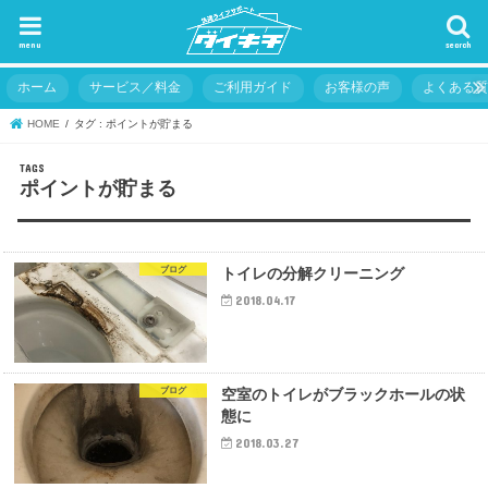
menu
search
ホーム
サービス／料金
ご利用ガイド
お客様の声
よくある
HOME
タグ : ポイントが貯まる
ポイントが貯まる
ブログ
トイレの分解クリーニング
2018.04.17
ブログ
空室のトイレがブラックホールの状
態に
2018.03.27