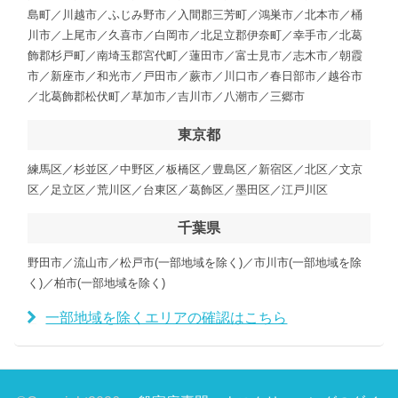
島町／川越市／ふじみ野市／入間郡三芳町／鴻巣市／北本市／桶
川市／上尾市／久喜市／白岡市／北足立郡伊奈町／幸手市／北葛
飾郡杉戸町／南埼玉郡宮代町／蓮田市／富士見市／志木市／朝霞
市／新座市／和光市／戸田市／蕨市／川口市／春日部市／越谷市
／北葛飾郡松伏町／草加市／吉川市／八潮市／三郷市
東京都
練馬区／杉並区／中野区／板橋区／豊島区／新宿区／北区／文京
区／足立区／荒川区／台東区／葛飾区／墨田区／江戸川区
千葉県
野田市／流山市／松戸市(一部地域を除く)／市川市(一部地域を除
く)／柏市(一部地域を除く)
一部地域を除くエリアの確認はこちら