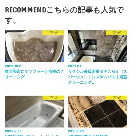
RECOMMEND
こちらの記事も人気で
す。
ブログ
ブログ
2020.10.2
2021.8.1
東大和市にてソファーと浴室のク
リクシル高級浴室ＳＰＡＧＥ（ス
リーニング
パージュ）｜システムバス｜浴室
クリーニング…
ブログ
ブログ
2026.6.22
2018.9.29