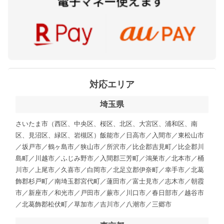
対応エリア
埼玉県
さいたま市（西区、中央区、桜区、北区、大宮区、浦和区、南
区、見沼区、緑区、岩槻区）飯能市／日高市／入間市／東松山市
／坂戸市／鶴ヶ島市／狭山市／所沢市／比企郡吉見町／比企郡川
島町／川越市／ふじみ野市／入間郡三芳町／鴻巣市／北本市／桶
川市／上尾市／久喜市／白岡市／北足立郡伊奈町／幸手市／北葛
飾郡杉戸町／南埼玉郡宮代町／蓮田市／富士見市／志木市／朝霞
市／新座市／和光市／戸田市／蕨市／川口市／春日部市／越谷市
／北葛飾郡松伏町／草加市／吉川市／八潮市／三郷市