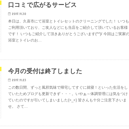
口コミで広がるサービス
2017.11.30
本日は、久喜市にて浴室とトイレセットのクリーニングでした！ いつ
ご利用頂いており、ご友人などにも当店をご紹介して頂いているお客様
です！ いつもご紹介して頂きありがとうございます(^^)/ 今回はご実家
浴室とトイレのお…
今月の受付は終了しました
2017.11.23
この数日間、ずっと風邪気味で帰宅してすぐに就寝！といった生活をし
ていたためブログも更新できず・・・。いやぁ～体調管理には気をつけ
ていたのですが引いてしまいました(>_<) 皆さんも十分ご注意下さいま
せ。 さて…