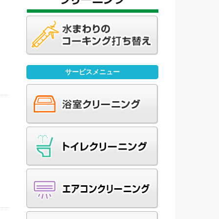
ニ
や
サービスメニュー
き
日
市