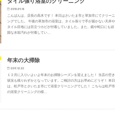
タイル張り浴室のクリーニング
2018.09.18
こんばんは、店長の高木です！ 本日はさいたま市と草加市にてクリー
ングでした。 午後の草加市の浴室は、タイル張りで手が届かない天井
タイル目地には目立つカビが付着していました。また、鏡や蛇口にも頑
固な水垢汚れが付着してい…
年末の大掃除
2017.12.03
１２月に入りいよいよ年末のお掃除シーズンを迎えました！ 当店の空
状況も残りわずかとなっています。ご検討の方はお早めにどうぞ！ 本
は、松戸市とさいたま市にて浴室クリーニングでした！ こちらは松戸
の浴室クリーニングの様…