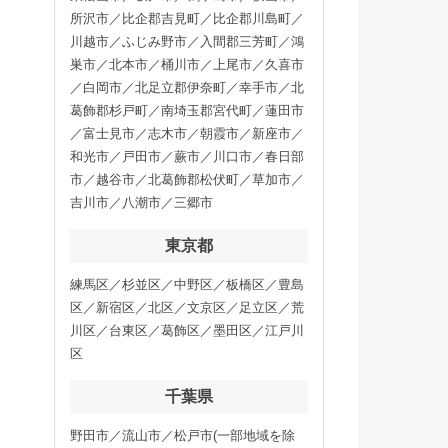
所沢市／比企郡吉見町／比企郡川島町／
川越市／ふじみ野市／入間郡三芳町／鴻
巣市／北本市／桶川市／上尾市／久喜市
／白岡市／北足立郡伊奈町／幸手市／北
葛飾郡杉戸町／南埼玉郡宮代町／蓮田市
／富士見市／志木市／朝霞市／新座市／
和光市／戸田市／蕨市／川口市／春日部
市／越谷市／北葛飾郡松伏町／草加市／
吉川市／八潮市／三郷市
東京都
練馬区／杉並区／中野区／板橋区／豊島
区／新宿区／北区／文京区／足立区／荒
川区／台東区／葛飾区／墨田区／江戸川
区
千葉県
野田市／流山市／松戸市(一部地域を除