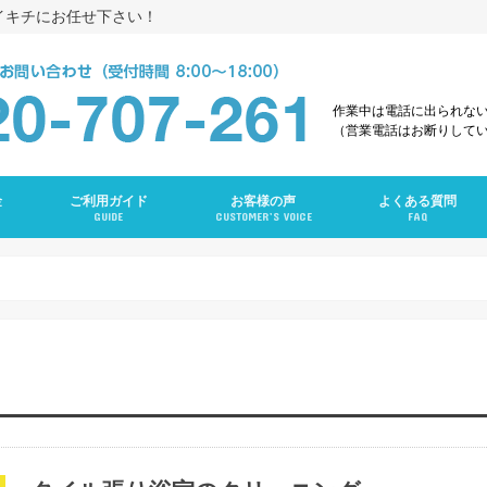
イキチにお任せ下さい！
作業中は電話に出られな
（営業電話はお断りして
金
ご利用ガイド
お客様の声
よくある質問
GUIDE
CUSTOMER’S VOICE
FAQ
え
グ
ング
ンクリーニング
グ
ーニング
ング
グ
ラン
ニング