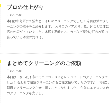
プロの仕上がり
2017.11.12
本日は中野区にて浴室とトイレのクリーニングでした！ 今回は浴室ク
ーニングの様子をご紹介します。 入り口のドア周り、鏡、床など全体
汚れが広がっていました。水垢や石鹸カス、カビなど複雑な汚れが絡み
合っている浴室の汚れは、…
まとめてクリーニングのご依頼
2017.11.10
本日は、さいたま市にてエアコン３台とレンジフードのクリーニングで
した！ 合わせて浴室クリーニングもご注文頂いていたのですが、浴室
別日でクリーニングさせて頂くことになりました。 午前にエアコン３
のクリーニングを完了し、…