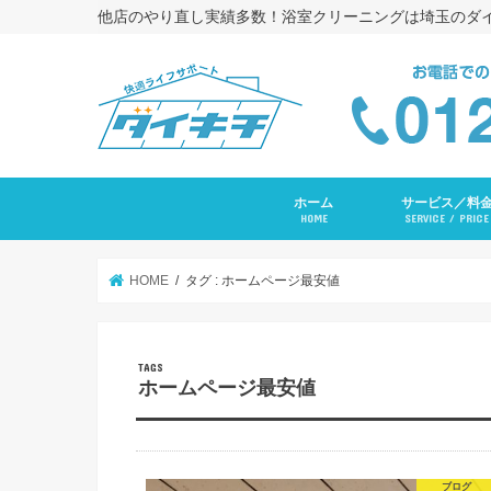
他店のやり直し実績多数！浴室クリーニングは埼玉のダ
ホーム
サービス／料
HOME
SERVICE / PRICE
浴室クリーニング
コーキング打ち替
トイレクリーニン
エアコンクリーニ
長府ＲＡＹエアコ
洗面台クリーニン
レンジフードクリ
キッチンクリーニ
洗濯機クリーニン
水まわりセットプ
入居前全体クリー
その他サービス
HOME
タグ : ホームページ最安値
ホームページ最安値
ブログ