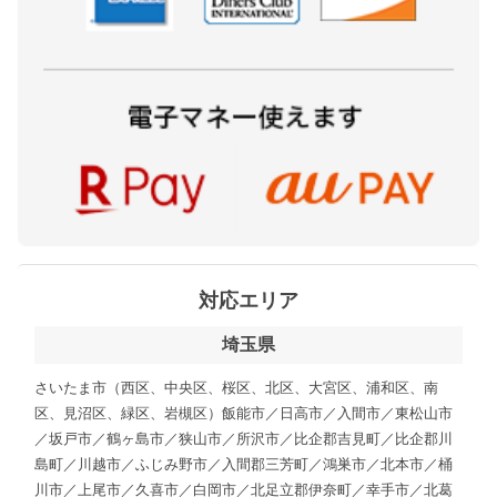
対応エリア
埼玉県
さいたま市（西区、中央区、桜区、北区、大宮区、浦和区、南
区、見沼区、緑区、岩槻区）飯能市／日高市／入間市／東松山市
／坂戸市／鶴ヶ島市／狭山市／所沢市／比企郡吉見町／比企郡川
島町／川越市／ふじみ野市／入間郡三芳町／鴻巣市／北本市／桶
川市／上尾市／久喜市／白岡市／北足立郡伊奈町／幸手市／北葛