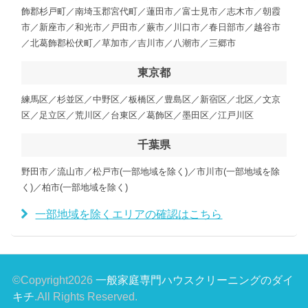
飾郡杉戸町／南埼玉郡宮代町／蓮田市／富士見市／志木市／朝霞
市／新座市／和光市／戸田市／蕨市／川口市／春日部市／越谷市
／北葛飾郡松伏町／草加市／吉川市／八潮市／三郷市
東京都
練馬区／杉並区／中野区／板橋区／豊島区／新宿区／北区／文京
区／足立区／荒川区／台東区／葛飾区／墨田区／江戸川区
千葉県
野田市／流山市／松戸市(一部地域を除く)／市川市(一部地域を除
く)／柏市(一部地域を除く)
一部地域を除くエリアの確認はこちら
©Copyright2026
一般家庭専門ハウスクリーニングのダイ
キチ
.All Rights Reserved.