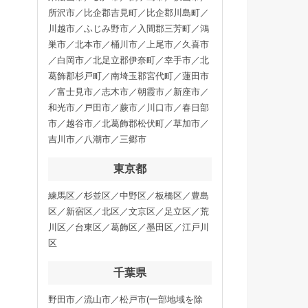
所沢市／比企郡吉見町／比企郡川島町／
川越市／ふじみ野市／入間郡三芳町／鴻
巣市／北本市／桶川市／上尾市／久喜市
／白岡市／北足立郡伊奈町／幸手市／北
葛飾郡杉戸町／南埼玉郡宮代町／蓮田市
／富士見市／志木市／朝霞市／新座市／
和光市／戸田市／蕨市／川口市／春日部
市／越谷市／北葛飾郡松伏町／草加市／
吉川市／八潮市／三郷市
東京都
練馬区／杉並区／中野区／板橋区／豊島
区／新宿区／北区／文京区／足立区／荒
川区／台東区／葛飾区／墨田区／江戸川
区
千葉県
野田市／流山市／松戸市(一部地域を除