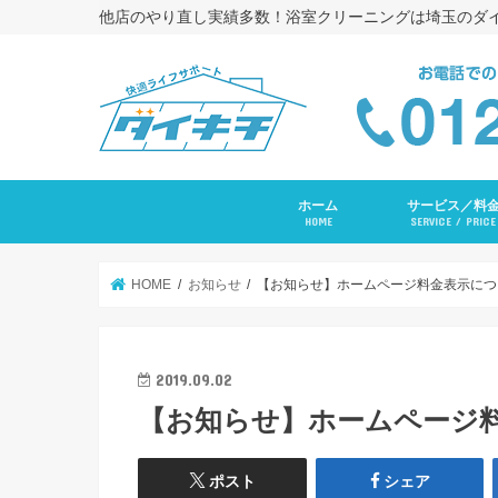
他店のやり直し実績多数！浴室クリーニングは埼玉のダ
ホーム
サービス／料
HOME
SERVICE / PRICE
浴室クリーニング
コーキング打ち替
トイレクリーニン
エアコンクリーニ
長府ＲＡＹエアコ
洗面台クリーニン
レンジフードクリ
キッチンクリーニ
洗濯機クリーニン
水まわりセットプ
入居前全体クリー
その他サービス
HOME
お知らせ
【お知らせ】ホームページ料金表示につ
2019.09.02
【お知らせ】ホームページ
ポスト
シェア