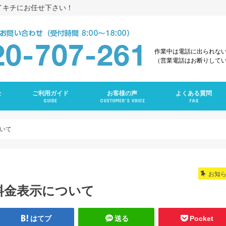
イキチにお任せ下さい！
作業中は電話に出られな
（営業電話はお断りして
金
ご利用ガイド
お客様の声
よくある質問
GUIDE
CUSTOMER’S VOICE
FAQ
え
グ
ング
ンクリーニング
グ
ーニング
ング
グ
ラン
ニング
いて
お知
料金表示について
はてブ
送る
Pocket