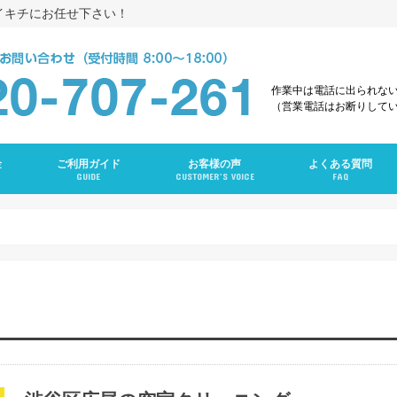
イキチにお任せ下さい！
作業中は電話に出られな
（営業電話はお断りして
金
ご利用ガイド
お客様の声
よくある質問
GUIDE
CUSTOMER’S VOICE
FAQ
え
グ
ング
ンクリーニング
グ
ーニング
ング
グ
ラン
ニング