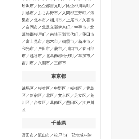
所沢市／比企郡吉見町／比企郡川島町／
川越市／ふじみ野市／入間郡三芳町／鴻
巣市／北本市／桶川市／上尾市／久喜市
／白岡市／北足立郡伊奈町／幸手市／北
葛飾郡杉戸町／南埼玉郡宮代町／蓮田市
／富士見市／志木市／朝霞市／新座市／
和光市／戸田市／蕨市／川口市／春日部
市／越谷市／北葛飾郡松伏町／草加市／
吉川市／八潮市／三郷市
東京都
練馬区／杉並区／中野区／板橋区／豊島
区／新宿区／北区／文京区／足立区／荒
川区／台東区／葛飾区／墨田区／江戸川
区
千葉県
野田市／流山市／松戸市(一部地域を除