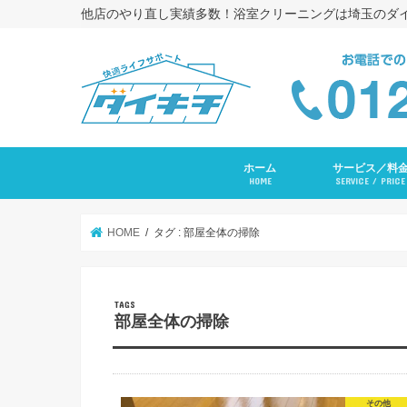
他店のやり直し実績多数！浴室クリーニングは埼玉のダ
ホーム
サービス／料
HOME
SERVICE / PRICE
浴室クリーニング
コーキング打ち替
トイレクリーニン
エアコンクリーニ
長府ＲＡＹエアコ
洗面台クリーニン
レンジフードクリ
キッチンクリーニ
洗濯機クリーニン
水まわりセットプ
入居前全体クリー
その他サービス
HOME
タグ : 部屋全体の掃除
部屋全体の掃除
その他