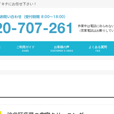
イキチにお任せ下さい！
作業中は電話に出られな
（営業電話はお断りして
金
ご利用ガイド
お客様の声
よくある質問
GUIDE
CUSTOMER’S VOICE
FAQ
え
グ
ング
ンクリーニング
グ
ーニング
ング
グ
ラン
ニング