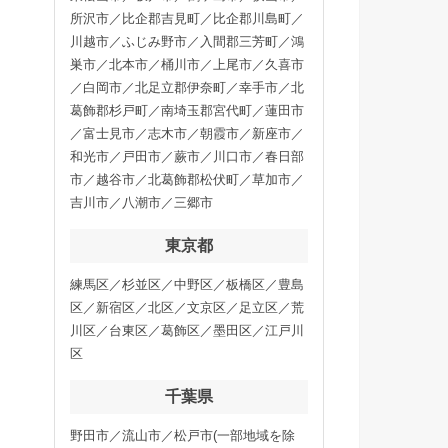
所沢市／比企郡吉見町／比企郡川島町／
川越市／ふじみ野市／入間郡三芳町／鴻
巣市／北本市／桶川市／上尾市／久喜市
／白岡市／北足立郡伊奈町／幸手市／北
葛飾郡杉戸町／南埼玉郡宮代町／蓮田市
／富士見市／志木市／朝霞市／新座市／
和光市／戸田市／蕨市／川口市／春日部
市／越谷市／北葛飾郡松伏町／草加市／
吉川市／八潮市／三郷市
東京都
練馬区／杉並区／中野区／板橋区／豊島
区／新宿区／北区／文京区／足立区／荒
川区／台東区／葛飾区／墨田区／江戸川
区
千葉県
野田市／流山市／松戸市(一部地域を除