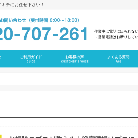
イキチにお任せ下さい！
作業中は電話に出られな
（営業電話はお断りして
金
ご利用ガイド
お客様の声
よくある質問
GUIDE
CUSTOMER’S VOICE
FAQ
え
グ
ング
ンクリーニング
グ
ーニング
ング
グ
ラン
ニング