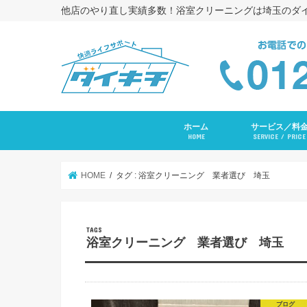
他店のやり直し実績多数！浴室クリーニングは埼玉のダ
ホーム
サービス／料
HOME
SERVICE / PRICE
浴室クリーニング
コーキング打ち替
トイレクリーニン
エアコンクリーニ
長府ＲＡＹエアコ
洗面台クリーニン
レンジフードクリ
キッチンクリーニ
洗濯機クリーニン
水まわりセットプ
入居前全体クリー
その他サービス
HOME
タグ : 浴室クリーニング 業者選び 埼玉
浴室クリーニング 業者選び 埼玉
ブログ