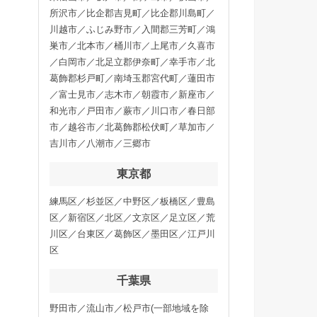
所沢市／比企郡吉見町／比企郡川島町／
川越市／ふじみ野市／入間郡三芳町／鴻
巣市／北本市／桶川市／上尾市／久喜市
／白岡市／北足立郡伊奈町／幸手市／北
葛飾郡杉戸町／南埼玉郡宮代町／蓮田市
／富士見市／志木市／朝霞市／新座市／
和光市／戸田市／蕨市／川口市／春日部
市／越谷市／北葛飾郡松伏町／草加市／
吉川市／八潮市／三郷市
東京都
練馬区／杉並区／中野区／板橋区／豊島
区／新宿区／北区／文京区／足立区／荒
川区／台東区／葛飾区／墨田区／江戸川
区
千葉県
野田市／流山市／松戸市(一部地域を除