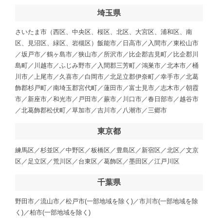
埼玉県
さいたま市（西区、中央区、桜区、北区、大宮区、浦和区、南
区、見沼区、緑区、岩槻区）飯能市／日高市／入間市／東松山市
／坂戸市／鶴ヶ島市／狭山市／所沢市／比企郡吉見町／比企郡川
島町／川越市／ふじみ野市／入間郡三芳町／鴻巣市／北本市／桶
川市／上尾市／久喜市／白岡市／北足立郡伊奈町／幸手市／北葛
飾郡杉戸町／南埼玉郡宮代町／蓮田市／富士見市／志木市／朝霞
市／新座市／和光市／戸田市／蕨市／川口市／春日部市／越谷市
／北葛飾郡松伏町／草加市／吉川市／八潮市／三郷市
東京都
練馬区／杉並区／中野区／板橋区／豊島区／新宿区／北区／文京
区／足立区／荒川区／台東区／葛飾区／墨田区／江戸川区
千葉県
野田市／流山市／松戸市(一部地域を除く)／市川市(一部地域を除
く)／柏市(一部地域を除く)