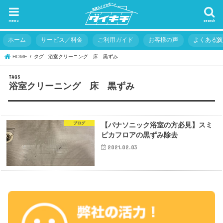
menu
search
ホーム
サービス／料金
ご利用ガイド
お客様の声
よくある
HOME
タグ : 浴室クリーニング 床 黒ずみ
浴室クリーニング 床 黒ずみ
ブログ
【パナソニック浴室の方必見】スミ
ピカフロアの黒ずみ除去
2021.02.03