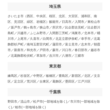
埼玉県
さいたま市（西区、中央区、桜区、北区、大宮区、浦和区、南
区、見沼区、緑区、岩槻区）飯能市／日高市／入間市／東松山市
／坂戸市／鶴ヶ島市／狭山市／所沢市／比企郡吉見町／比企郡川
島町／川越市／ふじみ野市／入間郡三芳町／鴻巣市／北本市／桶
川市／上尾市／久喜市／白岡市／北足立郡伊奈町／幸手市／北葛
飾郡杉戸町／南埼玉郡宮代町／蓮田市／富士見市／志木市／朝霞
市／新座市／和光市／戸田市／蕨市／川口市／春日部市／越谷市
／北葛飾郡松伏町／草加市／吉川市／八潮市／三郷市
東京都
練馬区／杉並区／中野区／板橋区／豊島区／新宿区／北区／文京
区／足立区／荒川区／台東区／葛飾区／墨田区／江戸川区
千葉県
野田市／流山市／松戸市(一部地域を除く)／市川市(一部地域を除
く)／柏市(一部地域を除く)