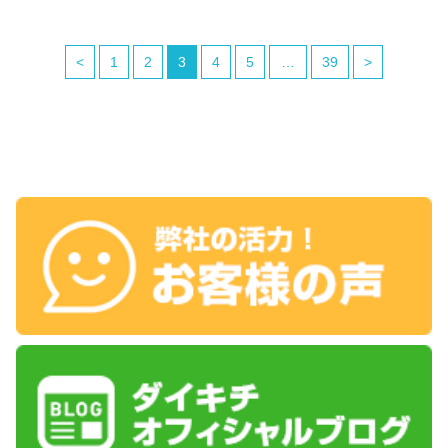
<
1
2
3
4
5
…
39
>