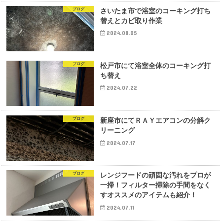
ブログ
さいたま市で浴室のコーキング打ち
替えとカビ取り作業
2024.08.05
ブログ
松戸市にて浴室全体のコーキング打
ち替え
2024.07.22
ブログ
新座市にてＲＡＹエアコンの分解ク
リーニング
2024.07.17
ブログ
レンジフードの頑固な汚れをプロが
一掃！フィルター掃除の手間をなく
すオススメのアイテムも紹介！
2024.07.11