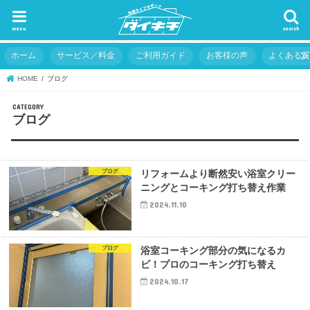
menu
search
ホーム
サービス／料金
ご利用ガイド
お客様の声
よくある
HOME
ブログ
ブログ
ブログ
リフォームより断然安い浴室クリー
ニングとコーキング打ち替え作業
2024.11.10
ブログ
浴室コーキング部分の気になるカ
ビ！プロのコーキング打ち替え
2024.10.17