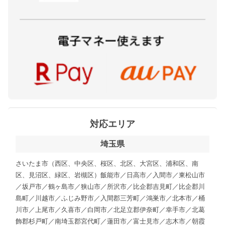
対応エリア
埼玉県
さいたま市（西区、中央区、桜区、北区、大宮区、浦和区、南
区、見沼区、緑区、岩槻区）飯能市／日高市／入間市／東松山市
／坂戸市／鶴ヶ島市／狭山市／所沢市／比企郡吉見町／比企郡川
島町／川越市／ふじみ野市／入間郡三芳町／鴻巣市／北本市／桶
川市／上尾市／久喜市／白岡市／北足立郡伊奈町／幸手市／北葛
飾郡杉戸町／南埼玉郡宮代町／蓮田市／富士見市／志木市／朝霞