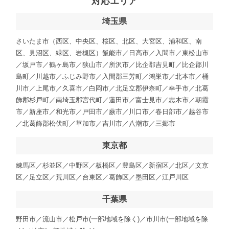
対応エリア
埼玉県
さいたま市（西区、中央区、桜区、北区、大宮区、浦和区、南
区、見沼区、緑区、岩槻区）飯能市／日高市／入間市／東松山市
／坂戸市／鶴ヶ島市／狭山市／所沢市／比企郡吉見町／比企郡川
島町／川越市／ふじみ野市／入間郡三芳町／鴻巣市／北本市／桶
川市／上尾市／久喜市／白岡市／北足立郡伊奈町／幸手市／北葛
飾郡杉戸町／南埼玉郡宮代町／蓮田市／富士見市／志木市／朝霞
市／新座市／和光市／戸田市／蕨市／川口市／春日部市／越谷市
／北葛飾郡松伏町／草加市／吉川市／八潮市／三郷市
東京都
練馬区／杉並区／中野区／板橋区／豊島区／新宿区／北区／文京
区／足立区／荒川区／台東区／葛飾区／墨田区／江戸川区
千葉県
野田市／流山市／松戸市(一部地域を除く)／市川市(一部地域を除