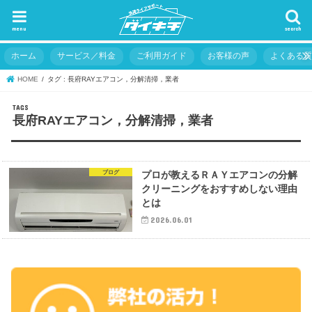
menu
search
ホーム
サービス／料金
ご利用ガイド
お客様の声
よくある
HOME
タグ : 長府RAYエアコン，分解清掃，業者
長府RAYエアコン，分解清掃，業者
ブログ
プロが教えるＲＡＹエアコンの分解
クリーニングをおすすめしない理由
とは
2026.06.01