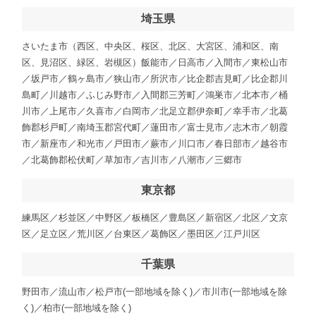
埼玉県
さいたま市（西区、中央区、桜区、北区、大宮区、浦和区、南
区、見沼区、緑区、岩槻区）飯能市／日高市／入間市／東松山市
／坂戸市／鶴ヶ島市／狭山市／所沢市／比企郡吉見町／比企郡川
島町／川越市／ふじみ野市／入間郡三芳町／鴻巣市／北本市／桶
川市／上尾市／久喜市／白岡市／北足立郡伊奈町／幸手市／北葛
飾郡杉戸町／南埼玉郡宮代町／蓮田市／富士見市／志木市／朝霞
市／新座市／和光市／戸田市／蕨市／川口市／春日部市／越谷市
／北葛飾郡松伏町／草加市／吉川市／八潮市／三郷市
東京都
練馬区／杉並区／中野区／板橋区／豊島区／新宿区／北区／文京
区／足立区／荒川区／台東区／葛飾区／墨田区／江戸川区
千葉県
野田市／流山市／松戸市(一部地域を除く)／市川市(一部地域を除
く)／柏市(一部地域を除く)