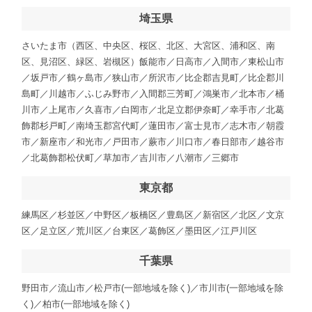
埼玉県
さいたま市（西区、中央区、桜区、北区、大宮区、浦和区、南
区、見沼区、緑区、岩槻区）飯能市／日高市／入間市／東松山市
／坂戸市／鶴ヶ島市／狭山市／所沢市／比企郡吉見町／比企郡川
島町／川越市／ふじみ野市／入間郡三芳町／鴻巣市／北本市／桶
川市／上尾市／久喜市／白岡市／北足立郡伊奈町／幸手市／北葛
飾郡杉戸町／南埼玉郡宮代町／蓮田市／富士見市／志木市／朝霞
市／新座市／和光市／戸田市／蕨市／川口市／春日部市／越谷市
／北葛飾郡松伏町／草加市／吉川市／八潮市／三郷市
東京都
練馬区／杉並区／中野区／板橋区／豊島区／新宿区／北区／文京
区／足立区／荒川区／台東区／葛飾区／墨田区／江戸川区
千葉県
野田市／流山市／松戸市(一部地域を除く)／市川市(一部地域を除
く)／柏市(一部地域を除く)