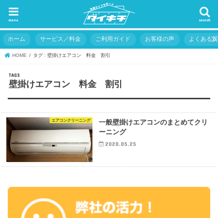
menu
search
ホーム
サービス／料金
ご利用ガイド
お客様の声
よくある
HOME
タグ : 壁掛けエアコン 料金 割引
壁掛けエアコン 料金 割引
エアコンクリーニング
一般壁掛けエアコンのまとめてクリ
ーニング
2020.05.25