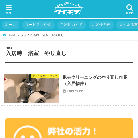
menu
search
ホーム
サービス／料金
ご利用ガイド
お客様の声
よくある
HOME
タグ : 入居時 浴室 やり直し
入居時 浴室 やり直し
キッチンクリーニング
退去クリーニングのやり直し作業
（入居物件）
2019.11.22