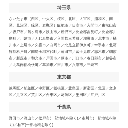
埼玉県
さいたま市（西区、中央区、桜区、北区、大宮区、浦和区、南
区、見沼区、緑区、岩槻区）飯能市／日高市／入間市／東松山市
／坂戸市／鶴ヶ島市／狭山市／所沢市／比企郡吉見町／比企郡川
島町／川越市／ふじみ野市／入間郡三芳町／鴻巣市／北本市／桶
川市／上尾市／久喜市／白岡市／北足立郡伊奈町／幸手市／北葛
飾郡杉戸町／南埼玉郡宮代町／蓮田市／富士見市／志木市／朝霞
市／新座市／和光市／戸田市／蕨市／川口市／春日部市／越谷市
／北葛飾郡松伏町／草加市／吉川市／八潮市／三郷市
東京都
練馬区／杉並区／中野区／板橋区／豊島区／新宿区／北区／文京
区／足立区／荒川区／台東区／葛飾区／墨田区／江戸川区
千葉県
野田市／流山市／松戸市(一部地域を除く)／市川市(一部地域を除
く)／柏市(一部地域を除く)