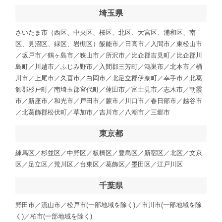
埼玉県
さいたま市（西区、中央区、桜区、北区、大宮区、浦和区、南
区、見沼区、緑区、岩槻区）飯能市／日高市／入間市／東松山市
／坂戸市／鶴ヶ島市／狭山市／所沢市／比企郡吉見町／比企郡川
島町／川越市／ふじみ野市／入間郡三芳町／鴻巣市／北本市／桶
川市／上尾市／久喜市／白岡市／北足立郡伊奈町／幸手市／北葛
飾郡杉戸町／南埼玉郡宮代町／蓮田市／富士見市／志木市／朝霞
市／新座市／和光市／戸田市／蕨市／川口市／春日部市／越谷市
／北葛飾郡松伏町／草加市／吉川市／八潮市／三郷市
東京都
練馬区／杉並区／中野区／板橋区／豊島区／新宿区／北区／文京
区／足立区／荒川区／台東区／葛飾区／墨田区／江戸川区
千葉県
野田市／流山市／松戸市(一部地域を除く)／市川市(一部地域を除
く)／柏市(一部地域を除く)