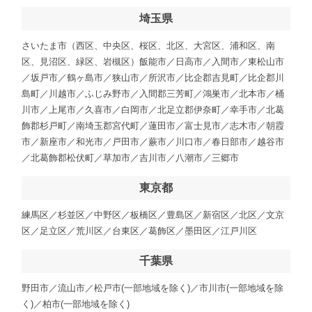
埼玉県
さいたま市（西区、中央区、桜区、北区、大宮区、浦和区、南
区、見沼区、緑区、岩槻区）飯能市／日高市／入間市／東松山市
／坂戸市／鶴ヶ島市／狭山市／所沢市／比企郡吉見町／比企郡川
島町／川越市／ふじみ野市／入間郡三芳町／鴻巣市／北本市／桶
川市／上尾市／久喜市／白岡市／北足立郡伊奈町／幸手市／北葛
飾郡杉戸町／南埼玉郡宮代町／蓮田市／富士見市／志木市／朝霞
市／新座市／和光市／戸田市／蕨市／川口市／春日部市／越谷市
／北葛飾郡松伏町／草加市／吉川市／八潮市／三郷市
東京都
練馬区／杉並区／中野区／板橋区／豊島区／新宿区／北区／文京
区／足立区／荒川区／台東区／葛飾区／墨田区／江戸川区
千葉県
野田市／流山市／松戸市(一部地域を除く)／市川市(一部地域を除
く)／柏市(一部地域を除く)